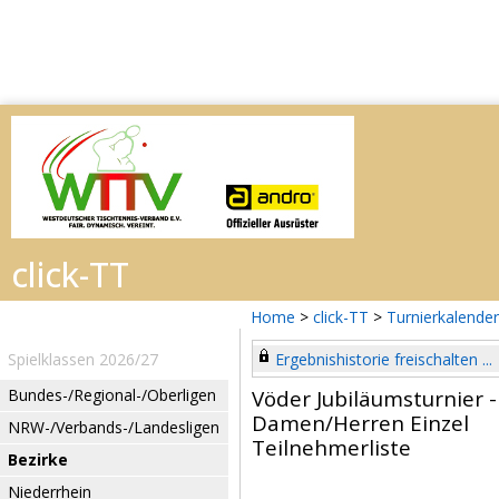
Home
>
click-TT
>
Turnierkalender
Spielklassen 2026/27
Ergebnishistorie freischalten ...
Bundes-/Regional-/Oberligen
Vöder Jubiläumsturnier 
Damen/Herren Einzel
NRW-/Verbands-/Landesligen
Teilnehmerliste
Bezirke
Niederrhein