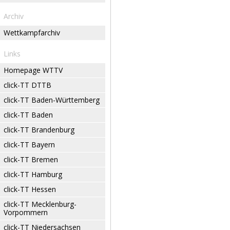
Archiv
Wettkampfarchiv
Links
Homepage WTTV
click-TT DTTB
click-TT Baden-Württemberg
click-TT Baden
click-TT Brandenburg
click-TT Bayern
click-TT Bremen
click-TT Hamburg
click-TT Hessen
click-TT Mecklenburg-
Vorpommern
click-TT Niedersachsen