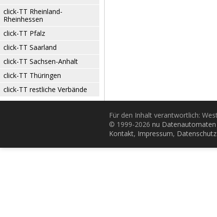
click-TT Rheinland-
Rheinhessen
click-TT Pfalz
click-TT Saarland
click-TT Sachsen-Anhalt
click-TT Thüringen
click-TT restliche Verbände
Für den Inhalt verantwortlich: Wes
© 1999-2026
nu Datenautomaten 
Kontakt
,
Impressum
,
Datenschutz