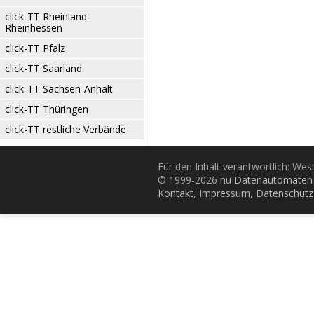
click-TT Rheinland-
Rheinhessen
click-TT Pfalz
click-TT Saarland
click-TT Sachsen-Anhalt
click-TT Thüringen
click-TT restliche Verbände
Für den Inhalt verantwortlich: Wes
© 1999-2026
nu Datenautomaten 
Kontakt
,
Impressum
,
Datenschutz