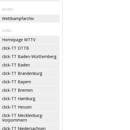
Archiv
Wettkampfarchiv
Links
Homepage WTTV
click-TT DTTB
click-TT Baden-Württemberg
click-TT Baden
click-TT Brandenburg
click-TT Bayern
click-TT Bremen
click-TT Hamburg
click-TT Hessen
click-TT Mecklenburg-
Vorpommern
click-TT Niedersachsen