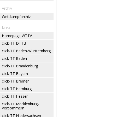
Archiv
Wettkampfarchiv
Links
Homepage WTTV
click-TT DTTB
click-TT Baden-Württemberg
click-TT Baden
click-TT Brandenburg
click-TT Bayern
click-TT Bremen
click-TT Hamburg
click-TT Hessen
click-TT Mecklenburg-
Vorpommern
click-TT Niedersachsen