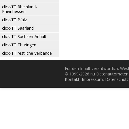
click-TT Rheinland-
Rheinhessen
click-TT Pfalz
click-TT Saarland
click-TT Sachsen-Anhalt
click-TT Thüringen
click-TT restliche Verbände
Für den Inhalt verantwortlich: Wes
© 1999-2026
nu Datenautomaten 
Kontakt
,
Impressum
,
Datenschutz