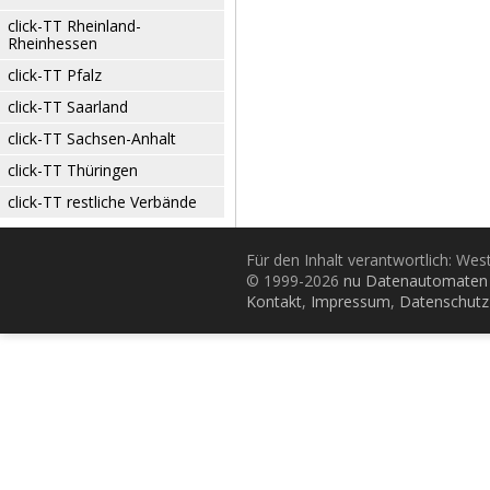
click-TT Rheinland-
Rheinhessen
click-TT Pfalz
click-TT Saarland
click-TT Sachsen-Anhalt
click-TT Thüringen
click-TT restliche Verbände
Für den Inhalt verantwortlich: Wes
© 1999-2026
nu Datenautomaten 
Kontakt
,
Impressum
,
Datenschutz