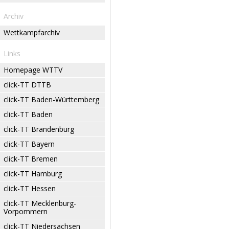
Archiv
Wettkampfarchiv
Links
Homepage WTTV
click-TT DTTB
click-TT Baden-Württemberg
click-TT Baden
click-TT Brandenburg
click-TT Bayern
click-TT Bremen
click-TT Hamburg
click-TT Hessen
click-TT Mecklenburg-
Vorpommern
click-TT Niedersachsen