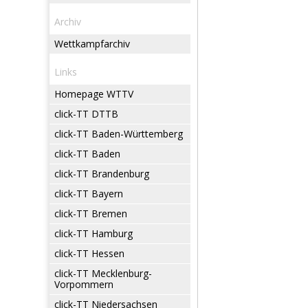
Archiv
Wettkampfarchiv
Links
Homepage WTTV
click-TT DTTB
click-TT Baden-Württemberg
click-TT Baden
click-TT Brandenburg
click-TT Bayern
click-TT Bremen
click-TT Hamburg
click-TT Hessen
click-TT Mecklenburg-
Vorpommern
click-TT Niedersachsen