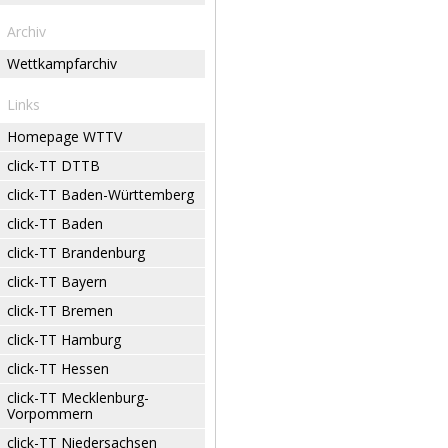
Archiv
Wettkampfarchiv
Links
Homepage WTTV
click-TT DTTB
click-TT Baden-Württemberg
click-TT Baden
click-TT Brandenburg
click-TT Bayern
click-TT Bremen
click-TT Hamburg
click-TT Hessen
click-TT Mecklenburg-
Vorpommern
click-TT Niedersachsen