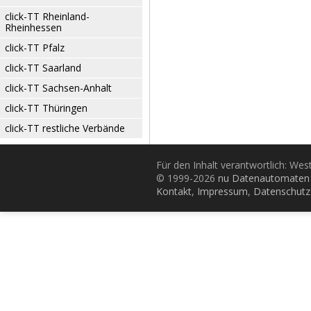
click-TT Rheinland-
Rheinhessen
click-TT Pfalz
click-TT Saarland
click-TT Sachsen-Anhalt
click-TT Thüringen
click-TT restliche Verbände
Für den Inhalt verantwortlich: Wes
© 1999-2026
nu Datenautomaten 
Kontakt
,
Impressum
,
Datenschutz