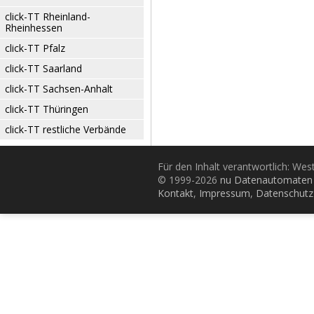
click-TT Rheinland-
Rheinhessen
click-TT Pfalz
click-TT Saarland
click-TT Sachsen-Anhalt
click-TT Thüringen
click-TT restliche Verbände
Für den Inhalt verantwortlich: Wes
© 1999-2026
nu Datenautomaten 
Kontakt
,
Impressum
,
Datenschutz