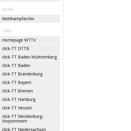
Archiv
Wettkampfarchiv
Links
Homepage WTTV
click-TT DTTB
click-TT Baden-Württemberg
click-TT Baden
click-TT Brandenburg
click-TT Bayern
click-TT Bremen
click-TT Hamburg
click-TT Hessen
click-TT Mecklenburg-
Vorpommern
click-TT Niedersachsen