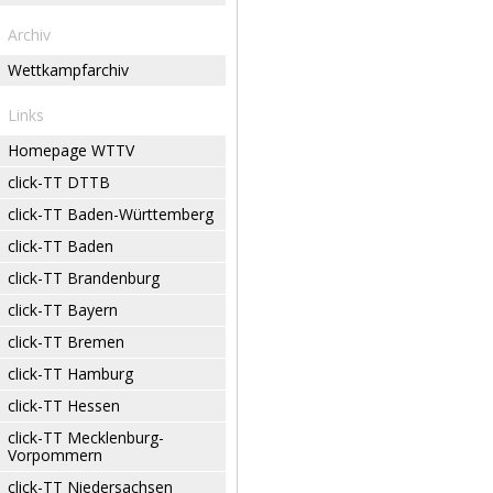
Archiv
Wettkampfarchiv
Links
Homepage WTTV
click-TT DTTB
click-TT Baden-Württemberg
click-TT Baden
click-TT Brandenburg
click-TT Bayern
click-TT Bremen
click-TT Hamburg
click-TT Hessen
click-TT Mecklenburg-
Vorpommern
click-TT Niedersachsen