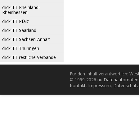
click-TT Rheinland-
Rheinhessen
click-TT Pfalz
click-TT Saarland
click-TT Sachsen-Anhalt
click-TT Thüringen
click-TT restliche Verbände
Für den Inhalt verantwortlich: Wes
© 1999-2026
nu Datenautomaten 
Kontakt
,
Impressum
,
Datenschutz