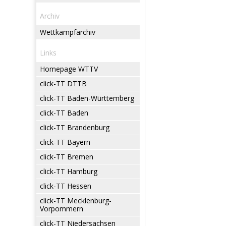
Archiv
Wettkampfarchiv
Links
Homepage WTTV
click-TT DTTB
click-TT Baden-Württemberg
click-TT Baden
click-TT Brandenburg
click-TT Bayern
click-TT Bremen
click-TT Hamburg
click-TT Hessen
click-TT Mecklenburg-
Vorpommern
click-TT Niedersachsen