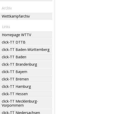
Archiv
Wettkampfarchiv
Links
Homepage WTTV
click-TT DTTB
click-TT Baden-Württemberg
click-TT Baden
click-TT Brandenburg
click-TT Bayern
click-TT Bremen
click-TT Hamburg
click-TT Hessen
click-TT Mecklenburg-
Vorpommern
click-TT Niedersachsen