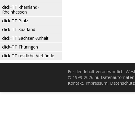
click-TT Rheinland-
Rheinhessen
click-TT Pfalz
click-TT Saarland
click-TT Sachsen-Anhalt
click-TT Thüringen
click-TT restliche Verbände
Für den Inhalt verantwortlich: Wes
© 1999-2026
nu Datenautomaten 
Kontakt
,
Impressum
,
Datenschutz