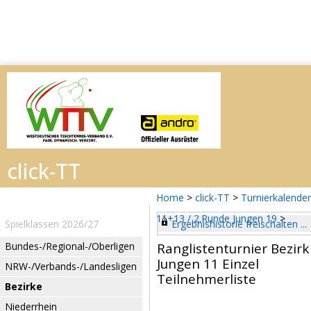
Home
>
click-TT
>
Turnierkalender
11+13 / 2.Runde Jungen 19
>
Spielklassen 2026/27
Ergebnishistorie freischalten ...
Bundes-/Regional-/Oberligen
Ranglistenturnier Bezir
Jungen 11 Einzel
NRW-/Verbands-/Landesligen
Teilnehmerliste
Bezirke
Niederrhein