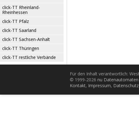
click-TT Rheinland-
Rheinhessen
click-TT Pfalz
click-TT Saarland
click-TT Sachsen-Anhalt
click-TT Thüringen
click-TT restliche Verbände
Für den Inhalt verantwortlich: Wes
© 1999-2026
nu Datenautomaten 
Kontakt
,
Impressum
,
Datenschutz