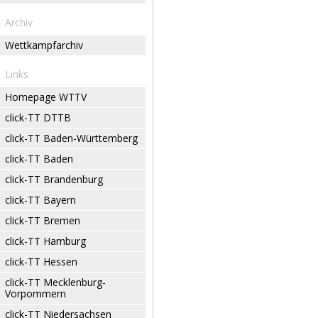
Archiv
Wettkampfarchiv
Links
Homepage WTTV
click-TT DTTB
click-TT Baden-Württemberg
click-TT Baden
click-TT Brandenburg
click-TT Bayern
click-TT Bremen
click-TT Hamburg
click-TT Hessen
click-TT Mecklenburg-
Vorpommern
click-TT Niedersachsen