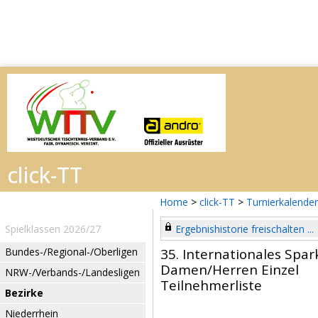
Home
>
click-TT
>
Turnierkalender
Spielklassen 2026/27
Ergebnishistorie freischalten ...
Bundes-/Regional-/Oberligen
35. Internationales Spar
Damen/Herren Einzel
NRW-/Verbands-/Landesligen
Teilnehmerliste
Bezirke
Niederrhein