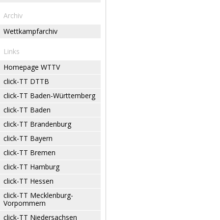
Archiv
Wettkampfarchiv
Links
Homepage WTTV
click-TT DTTB
click-TT Baden-Württemberg
click-TT Baden
click-TT Brandenburg
click-TT Bayern
click-TT Bremen
click-TT Hamburg
click-TT Hessen
click-TT Mecklenburg-
Vorpommern
click-TT Niedersachsen