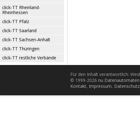
click-TT Rheinland-
Rheinhessen
click-TT Pfalz
click-TT Saarland
click-TT Sachsen-Anhalt
click-TT Thüringen
click-TT restliche Verbände
Für den Inhalt verantwortlich: Wes
© 1999-2026
nu Datenautomaten 
Kontakt
,
Impressum
,
Datenschutz