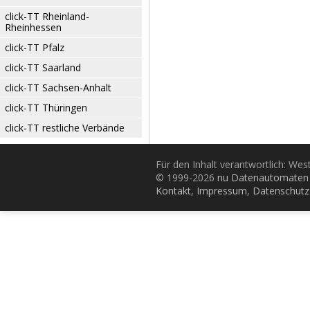
click-TT Rheinland-
Rheinhessen
click-TT Pfalz
click-TT Saarland
click-TT Sachsen-Anhalt
click-TT Thüringen
click-TT restliche Verbände
Für den Inhalt verantwortlich: Wes
© 1999-2026
nu Datenautomaten 
Kontakt
,
Impressum
,
Datenschutz