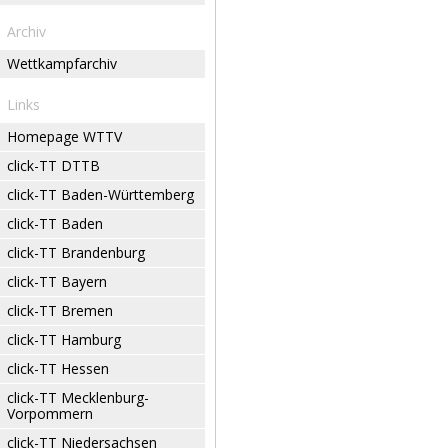
Archiv
Wettkampfarchiv
Links
Homepage WTTV
click-TT DTTB
click-TT Baden-Württemberg
click-TT Baden
click-TT Brandenburg
click-TT Bayern
click-TT Bremen
click-TT Hamburg
click-TT Hessen
click-TT Mecklenburg-
Vorpommern
click-TT Niedersachsen