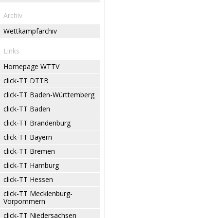
Archiv
Wettkampfarchiv
Links
Homepage WTTV
click-TT DTTB
click-TT Baden-Württemberg
click-TT Baden
click-TT Brandenburg
click-TT Bayern
click-TT Bremen
click-TT Hamburg
click-TT Hessen
click-TT Mecklenburg-
Vorpommern
click-TT Niedersachsen