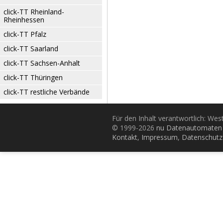
click-TT Rheinland-
Rheinhessen
click-TT Pfalz
click-TT Saarland
click-TT Sachsen-Anhalt
click-TT Thüringen
click-TT restliche Verbände
Für den Inhalt verantwortlich: Wes
© 1999-2026
nu Datenautomaten 
Kontakt
,
Impressum
,
Datenschutz