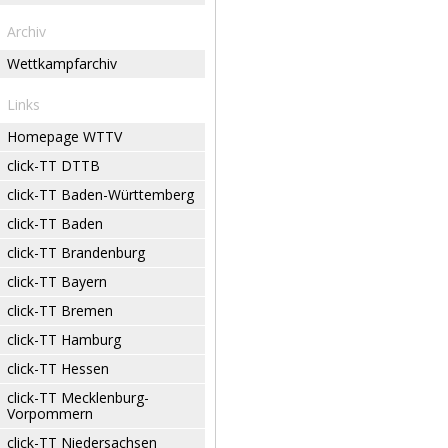
Archiv
Wettkampfarchiv
Links
Homepage WTTV
click-TT DTTB
click-TT Baden-Württemberg
click-TT Baden
click-TT Brandenburg
click-TT Bayern
click-TT Bremen
click-TT Hamburg
click-TT Hessen
click-TT Mecklenburg-
Vorpommern
click-TT Niedersachsen