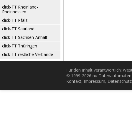
click-TT Rheinland-
Rheinhessen
click-TT Pfalz
click-TT Saarland
click-TT Sachsen-Anhalt
click-TT Thüringen
click-TT restliche Verbände
Für den Inhalt verantwortlich: Wes
© 1999-2026
nu Datenautomaten 
Kontakt
,
Impressum
,
Datenschutz