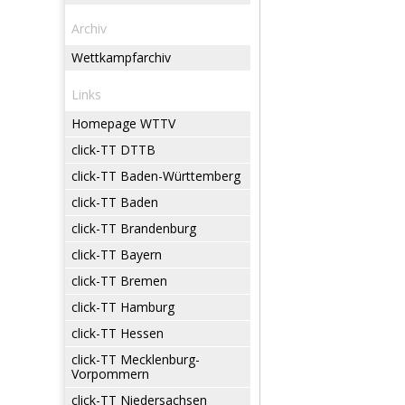
Archiv
Wettkampfarchiv
Links
Homepage WTTV
click-TT DTTB
click-TT Baden-Württemberg
click-TT Baden
click-TT Brandenburg
click-TT Bayern
click-TT Bremen
click-TT Hamburg
click-TT Hessen
click-TT Mecklenburg-
Vorpommern
click-TT Niedersachsen