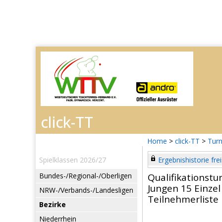
Home
>
click-TT
>
Turn
Spielklassen 2026/27
Ergebnishistorie frei
Bundes-/Regional-/Oberligen
Qualifikationstu
Jungen 15 Einzel
NRW-/Verbands-/Landesligen
Teilnehmerliste
Bezirke
Niederrhein