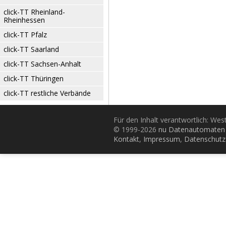
click-TT Rheinland-
Rheinhessen
click-TT Pfalz
click-TT Saarland
click-TT Sachsen-Anhalt
click-TT Thüringen
click-TT restliche Verbände
Für den Inhalt verantwortlich: Wes
© 1999-2026
nu Datenautomaten 
Kontakt
,
Impressum
,
Datenschutz