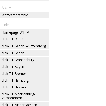
Archiv
Wettkampfarchiv
Links
Homepage WTTV
click-TT DTTB
click-TT Baden-Württemberg
click-TT Baden
click-TT Brandenburg
click-TT Bayern
click-TT Bremen
click-TT Hamburg
click-TT Hessen
click-TT Mecklenburg-
Vorpommern
click-TT Niedersachsen