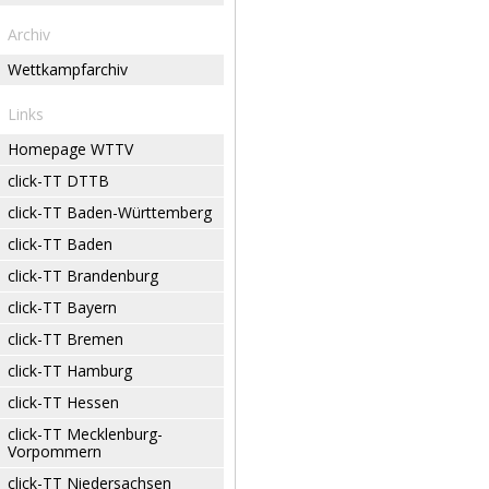
Archiv
Wettkampfarchiv
Links
Homepage WTTV
click-TT DTTB
click-TT Baden-Württemberg
click-TT Baden
click-TT Brandenburg
click-TT Bayern
click-TT Bremen
click-TT Hamburg
click-TT Hessen
click-TT Mecklenburg-
Vorpommern
click-TT Niedersachsen