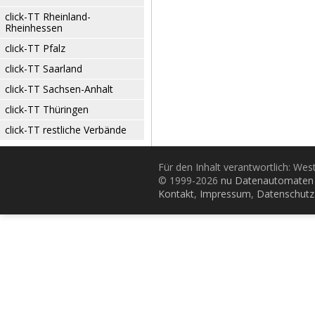
click-TT Rheinland-
Rheinhessen
click-TT Pfalz
click-TT Saarland
click-TT Sachsen-Anhalt
click-TT Thüringen
click-TT restliche Verbände
Für den Inhalt verantwortlich: Wes
© 1999-2026
nu Datenautomaten 
Kontakt
,
Impressum
,
Datenschutz