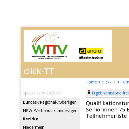
Home
>
click-TT
>
Turn
Spielklassen 2026/27
Ergebnishistorie frei
Bundes-/Regional-/Oberligen
Qualifikationstu
Seniorinnen 75 E
NRW-/Verbands-/Landesligen
Teilnehmerliste
Bezirke
Niederrhein