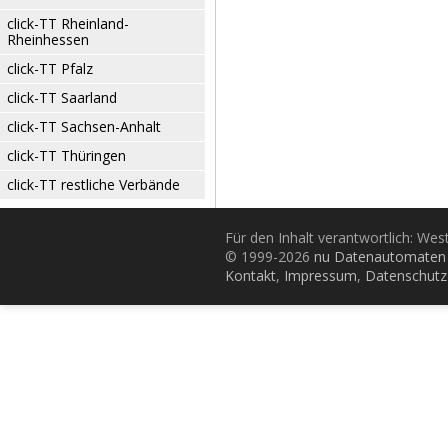
click-TT Rheinland-
Rheinhessen
click-TT Pfalz
click-TT Saarland
click-TT Sachsen-Anhalt
click-TT Thüringen
click-TT restliche Verbände
Für den Inhalt verantwortlich: Wes
© 1999-2026
nu Datenautomaten 
Kontakt
,
Impressum
,
Datenschutz