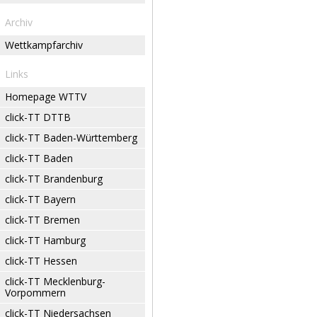
Archiv
Wettkampfarchiv
Links
Homepage WTTV
click-TT DTTB
click-TT Baden-Württemberg
click-TT Baden
click-TT Brandenburg
click-TT Bayern
click-TT Bremen
click-TT Hamburg
click-TT Hessen
click-TT Mecklenburg-
Vorpommern
click-TT Niedersachsen