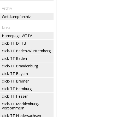
Archiv
Wettkampfarchiv
Links
Homepage WTTV
click-TT DTTB
click-TT Baden-Württemberg
click-TT Baden
click-TT Brandenburg
click-TT Bayern
click-TT Bremen
click-TT Hamburg
click-TT Hessen
click-TT Mecklenburg-
Vorpommern
click-TT Niedersachsen