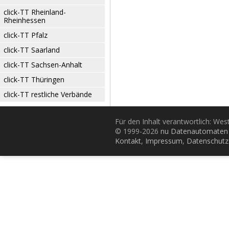
click-TT Rheinland-
Rheinhessen
click-TT Pfalz
click-TT Saarland
click-TT Sachsen-Anhalt
click-TT Thüringen
click-TT restliche Verbände
Für den Inhalt verantwortlich: Wes
© 1999-2026
nu Datenautomaten 
Kontakt
,
Impressum
,
Datenschutz