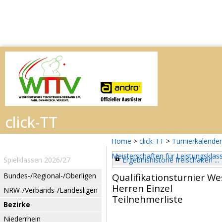
Home
>
click-TT
>
Turnierkalender
Meisterschaften für Leistungskla
Spielklassen 2026/27
Ergebnishistorie freischalten ...
Bundes-/Regional-/Oberligen
Qualifikationsturnier W
Herren Einzel
NRW-/Verbands-/Landesligen
Teilnehmerliste
Bezirke
Niederrhein