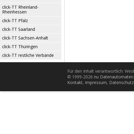
click-TT Rheinland-
Rheinhessen
click-TT Pfalz
click-TT Saarland
click-TT Sachsen-Anhalt
click-TT Thüringen
click-TT restliche Verbände
Für den Inhalt verantwortlich: Wes
© 1999-2026
nu Datenautomaten 
Kontakt
,
Impressum
,
Datenschutz