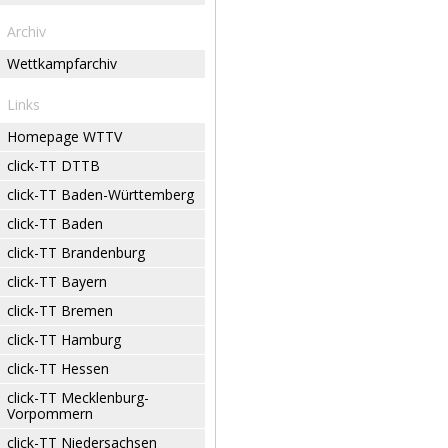
Archiv
Wettkampfarchiv
Links
Homepage WTTV
click-TT DTTB
click-TT Baden-Württemberg
click-TT Baden
click-TT Brandenburg
click-TT Bayern
click-TT Bremen
click-TT Hamburg
click-TT Hessen
click-TT Mecklenburg-
Vorpommern
click-TT Niedersachsen