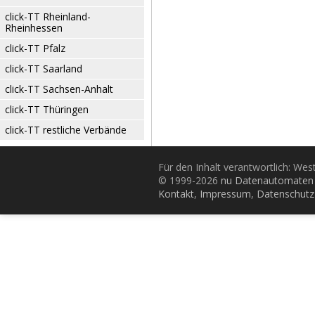
click-TT Rheinland-
Rheinhessen
click-TT Pfalz
click-TT Saarland
click-TT Sachsen-Anhalt
click-TT Thüringen
click-TT restliche Verbände
Für den Inhalt verantwortlich: Wes
© 1999-2026
nu Datenautomaten 
Kontakt
,
Impressum
,
Datenschutz