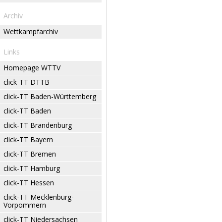
Archiv
Wettkampfarchiv
Links
Homepage WTTV
click-TT DTTB
click-TT Baden-Württemberg
click-TT Baden
click-TT Brandenburg
click-TT Bayern
click-TT Bremen
click-TT Hamburg
click-TT Hessen
click-TT Mecklenburg-
Vorpommern
click-TT Niedersachsen