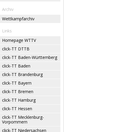
Archiv
Wettkampfarchiv
Links
Homepage WTTV
click-TT DTTB
click-TT Baden-Württemberg
click-TT Baden
click-TT Brandenburg
click-TT Bayern
click-TT Bremen
click-TT Hamburg
click-TT Hessen
click-TT Mecklenburg-
Vorpommern
click-TT Niedersachsen