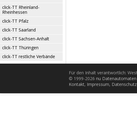
click-TT Rheinland-
Rheinhessen
click-TT Pfalz
click-TT Saarland
click-TT Sachsen-Anhalt
click-TT Thüringen
click-TT restliche Verbände
Für den Inhalt verantwortlich: Wes
© 1999-2026
nu Datenautomaten 
Kontakt
,
Impressum
,
Datenschutz