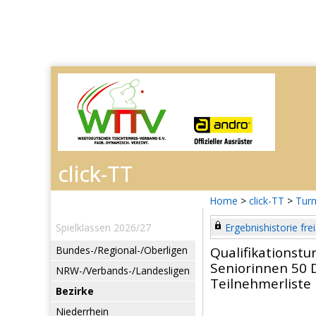
Home
>
click-TT
>
Turn
Spielklassen 2026/27
Ergebnishistorie frei
Bundes-/Regional-/Oberligen
Qualifikationstu
Seniorinnen 50 
NRW-/Verbands-/Landesligen
Teilnehmerliste
Bezirke
Niederrhein