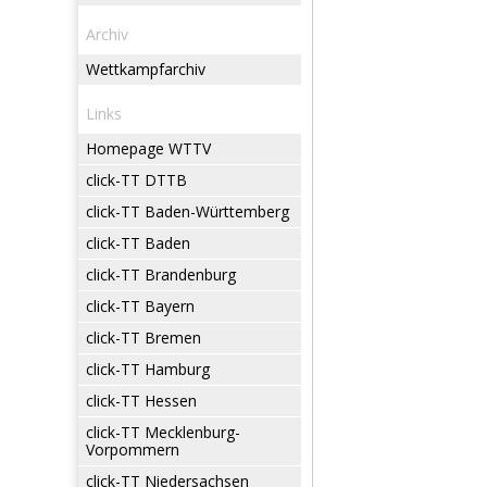
Archiv
Wettkampfarchiv
Links
Homepage WTTV
click-TT DTTB
click-TT Baden-Württemberg
click-TT Baden
click-TT Brandenburg
click-TT Bayern
click-TT Bremen
click-TT Hamburg
click-TT Hessen
click-TT Mecklenburg-
Vorpommern
click-TT Niedersachsen