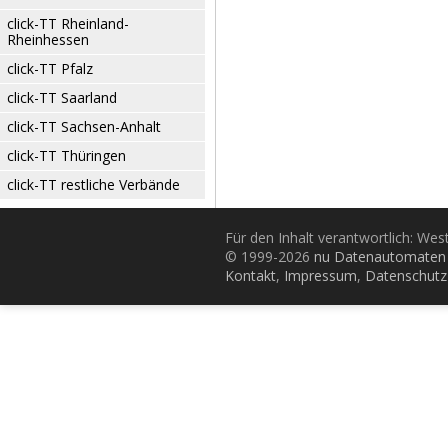
click-TT Rheinland-
Rheinhessen
click-TT Pfalz
click-TT Saarland
click-TT Sachsen-Anhalt
click-TT Thüringen
click-TT restliche Verbände
Für den Inhalt verantwortlich: Wes
© 1999-2026
nu Datenautomaten 
Kontakt
,
Impressum
,
Datenschutz