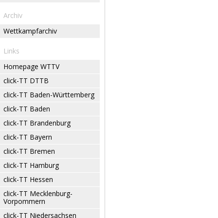
Archiv
Wettkampfarchiv
Links
Homepage WTTV
click-TT DTTB
click-TT Baden-Württemberg
click-TT Baden
click-TT Brandenburg
click-TT Bayern
click-TT Bremen
click-TT Hamburg
click-TT Hessen
click-TT Mecklenburg-
Vorpommern
click-TT Niedersachsen