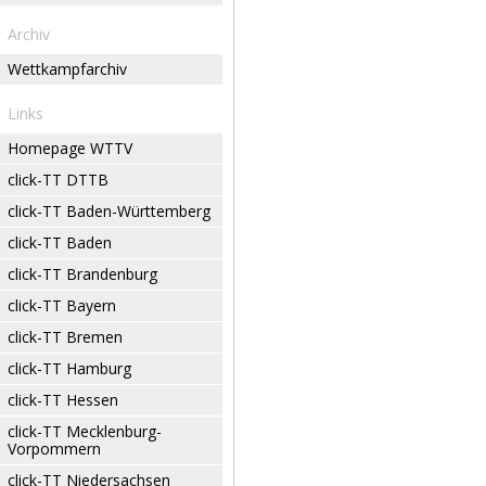
Archiv
Wettkampfarchiv
Links
Homepage WTTV
click-TT DTTB
click-TT Baden-Württemberg
click-TT Baden
click-TT Brandenburg
click-TT Bayern
click-TT Bremen
click-TT Hamburg
click-TT Hessen
click-TT Mecklenburg-
Vorpommern
click-TT Niedersachsen