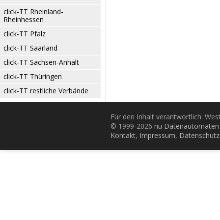
click-TT Rheinland-
Rheinhessen
click-TT Pfalz
click-TT Saarland
click-TT Sachsen-Anhalt
click-TT Thüringen
click-TT restliche Verbände
Für den Inhalt verantwortlich: Wes
© 1999-2026
nu Datenautomaten 
Kontakt
,
Impressum
,
Datenschutz