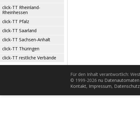
click-TT Rheinland-
Rheinhessen
click-TT Pfalz
click-TT Saarland
click-TT Sachsen-Anhalt
click-TT Thüringen
click-TT restliche Verbände
Für den Inhalt verantwortlich: Wes
© 1999-2026
nu Datenautomaten 
Kontakt
,
Impressum
,
Datenschutz