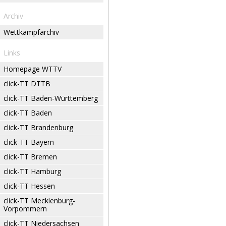
Archiv
Wettkampfarchiv
Links
Homepage WTTV
click-TT DTTB
click-TT Baden-Württemberg
click-TT Baden
click-TT Brandenburg
click-TT Bayern
click-TT Bremen
click-TT Hamburg
click-TT Hessen
click-TT Mecklenburg-
Vorpommern
click-TT Niedersachsen