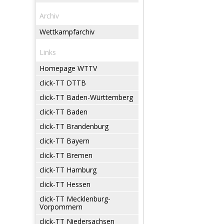
Archiv
Wettkampfarchiv
Links
Homepage WTTV
click-TT DTTB
click-TT Baden-Württemberg
click-TT Baden
click-TT Brandenburg
click-TT Bayern
click-TT Bremen
click-TT Hamburg
click-TT Hessen
click-TT Mecklenburg-
Vorpommern
click-TT Niedersachsen