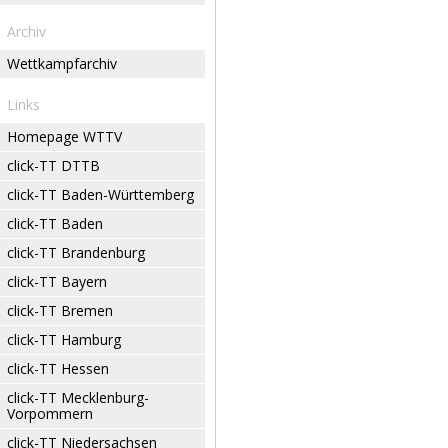
Archiv
Wettkampfarchiv
Links
Homepage WTTV
click-TT DTTB
click-TT Baden-Württemberg
click-TT Baden
click-TT Brandenburg
click-TT Bayern
click-TT Bremen
click-TT Hamburg
click-TT Hessen
click-TT Mecklenburg-
Vorpommern
click-TT Niedersachsen