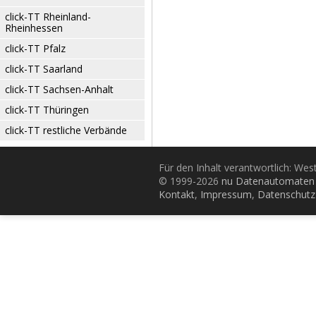
click-TT Rheinland-
Rheinhessen
click-TT Pfalz
click-TT Saarland
click-TT Sachsen-Anhalt
click-TT Thüringen
click-TT restliche Verbände
Für den Inhalt verantwortlich: Wes
© 1999-2026
nu Datenautomaten 
Kontakt
,
Impressum
,
Datenschutz