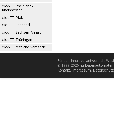
click-TT Rheinland-
Rheinhessen
click-TT Pfalz
click-TT Saarland
click-TT Sachsen-Anhalt
click-TT Thüringen
click-TT restliche Verbände
Für den Inhalt verantwortlich: Wes
© 1999-2026
nu Datenautomaten 
Kontakt
,
Impressum
,
Datenschutz