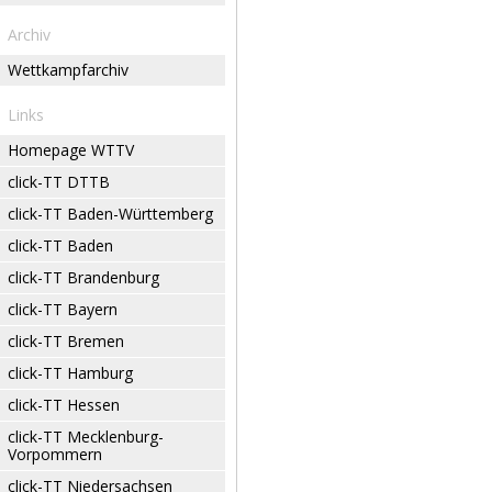
Archiv
Wettkampfarchiv
Links
Homepage WTTV
click-TT DTTB
click-TT Baden-Württemberg
click-TT Baden
click-TT Brandenburg
click-TT Bayern
click-TT Bremen
click-TT Hamburg
click-TT Hessen
click-TT Mecklenburg-
Vorpommern
click-TT Niedersachsen