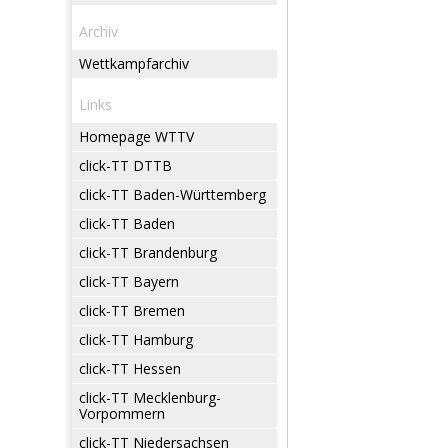
Archiv
Wettkampfarchiv
Links
Homepage WTTV
click-TT DTTB
click-TT Baden-Württemberg
click-TT Baden
click-TT Brandenburg
click-TT Bayern
click-TT Bremen
click-TT Hamburg
click-TT Hessen
click-TT Mecklenburg-
Vorpommern
click-TT Niedersachsen