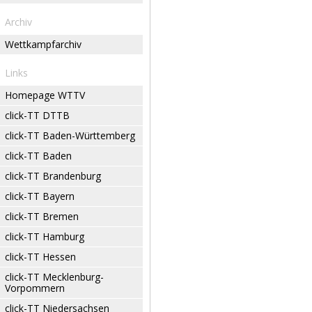
Archiv
Wettkampfarchiv
Links
Homepage WTTV
click-TT DTTB
click-TT Baden-Württemberg
click-TT Baden
click-TT Brandenburg
click-TT Bayern
click-TT Bremen
click-TT Hamburg
click-TT Hessen
click-TT Mecklenburg-
Vorpommern
click-TT Niedersachsen