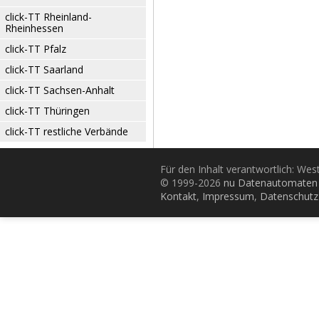
click-TT Rheinland-
Rheinhessen
click-TT Pfalz
click-TT Saarland
click-TT Sachsen-Anhalt
click-TT Thüringen
click-TT restliche Verbände
Für den Inhalt verantwortlich: Wes
© 1999-2026
nu Datenautomaten 
Kontakt
,
Impressum
,
Datenschutz