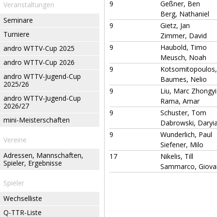
9
Geßner, Ben
Veranstaltungen
Berg, Nathaniel
Seminare
9
Gietz, Jan
Turniere
Zimmer, David
9
Haubold, Timo
andro WTTV-Cup 2025
Meusch, Noah
andro WTTV-Cup 2026
9
Kotsomitopoulos,
andro WTTV-Jugend-Cup
Baumes, Nelio
2025/26
9
Liu, Marc Zhongyi
andro WTTV-Jugend-Cup
Rama, Amar
2026/27
9
Schuster, Tom
mini-Meisterschaften
Dabrowski, Daryi
9
Wunderlich, Paul
Vereine
Siefener, Milo
Adressen, Mannschaften,
17
Nikelis, Till
Spieler, Ergebnisse
Sammarco, Giova
Spieler
Wechselliste
Q-TTR-Liste