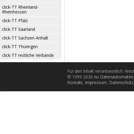
click-TT Rheinland-
Rheinhessen
click-TT Pfalz
click-TT Saarland
click-TT Sachsen-Anhalt
click-TT Thüringen
click-TT restliche Verbände
Für den Inhalt verantwortlich: Wes
© 1999-2026
nu Datenautomaten 
Kontakt
,
Impressum
,
Datenschutz