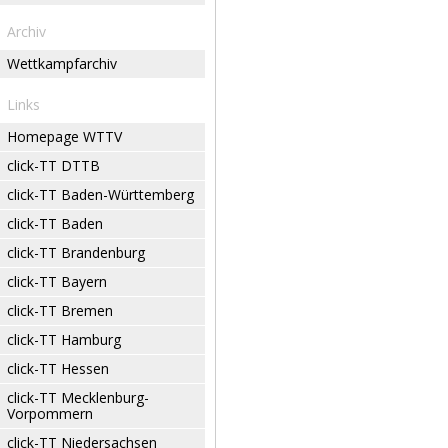
Archiv
Wettkampfarchiv
Links
Homepage WTTV
click-TT DTTB
click-TT Baden-Württemberg
click-TT Baden
click-TT Brandenburg
click-TT Bayern
click-TT Bremen
click-TT Hamburg
click-TT Hessen
click-TT Mecklenburg-
Vorpommern
click-TT Niedersachsen