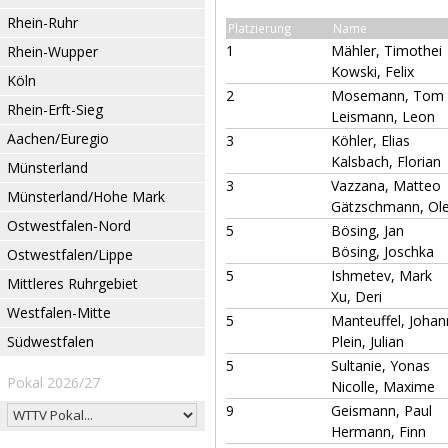
Rhein-Ruhr
Platzierung
Name
1
Mähler, Timothei
Rhein-Wupper
Kowski, Felix
Köln
2
Mosemann, Tom
Rhein-Erft-Sieg
Leismann, Leon
Aachen/Euregio
3
Köhler, Elias
Kalsbach, Florian
Münsterland
3
Vazzana, Matteo
Münsterland/Hohe Mark
Gätzschmann, Ol
Ostwestfalen-Nord
5
Bösing, Jan
Bösing, Joschka
Ostwestfalen/Lippe
5
Ishmetev, Mark
Mittleres Ruhrgebiet
Xu, Deri
Westfalen-Mitte
5
Manteuffel, Johan
Südwestfalen
Plein, Julian
5
Sultanie, Yonas
Pokal 2026/27
Nicolle, Maxime
9
Geismann, Paul
Hermann, Finn