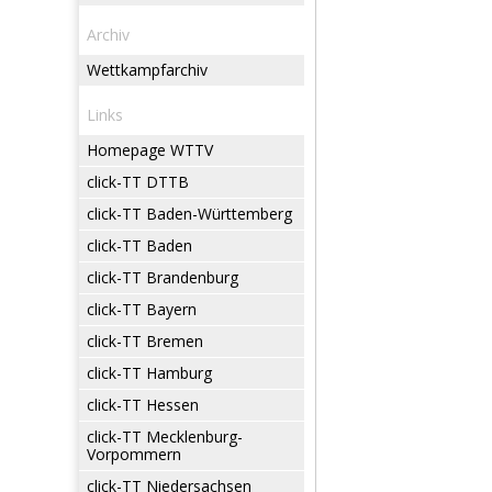
Archiv
Wettkampfarchiv
Links
Homepage WTTV
click-TT DTTB
click-TT Baden-Württemberg
click-TT Baden
click-TT Brandenburg
click-TT Bayern
click-TT Bremen
click-TT Hamburg
click-TT Hessen
click-TT Mecklenburg-
Vorpommern
click-TT Niedersachsen