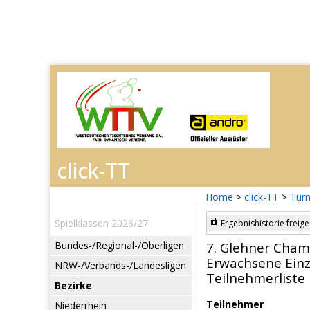
Home
>
click-TT
>
Turn
Spielklassen 2026/27
Ergebnishistorie freige
Bundes-/Regional-/Oberligen
7. Glehner Cham
Erwachsene Einz
NRW-/Verbands-/Landesligen
Teilnehmerliste
Bezirke
Teilnehmer
Niederrhein