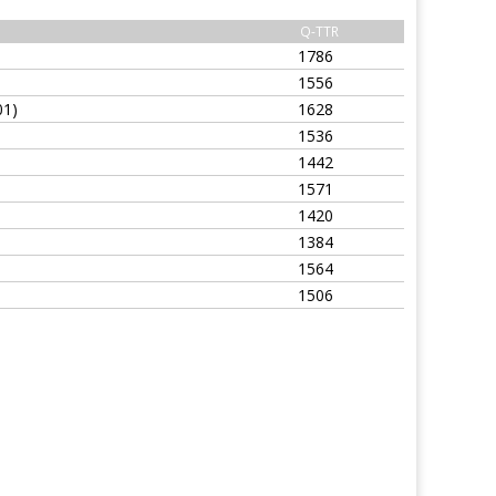
Q-TTR
1786
1556
01)
1628
1536
1442
1571
1420
1384
1564
1506