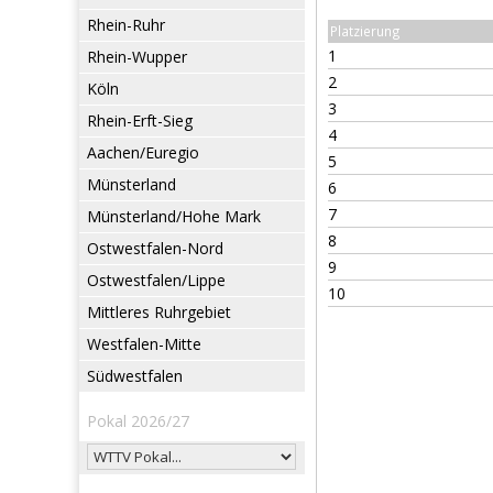
Rhein-Ruhr
Platzierung
1
Rhein-Wupper
2
Köln
3
Rhein-Erft-Sieg
4
Aachen/Euregio
5
Münsterland
6
7
Münsterland/Hohe Mark
8
Ostwestfalen-Nord
9
Ostwestfalen/Lippe
10
Mittleres Ruhrgebiet
Westfalen-Mitte
Südwestfalen
Pokal 2026/27