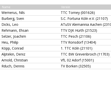
Name
Verein
Wernerus, Nils
TTC Torney (001626)
Burberg, Sven
S.C. Fortuna Köln e.V. (21107)
Dicks, Leo
ATuSV Alemannia Aachen (231
Rehmann, Ehsan
TTV DJK Hürth (21523)
Selzer, Joachim
TTC Pesch (21106)
Heu, Philip
TTV Ronsdorf (13404)
Köpp, Conrad
1. TTC Köln (21101)
Alptekin, Deniz
TTC BW Grevenbroich (11703)
Arnold, Christian
VfL 02 Adorf (15001)
Rduch, Dennis
TV Borken (32505)