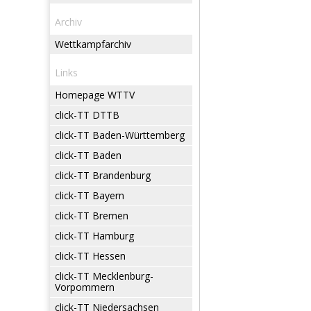
Archiv
Wettkampfarchiv
Links
Homepage WTTV
click-TT DTTB
click-TT Baden-Württemberg
click-TT Baden
click-TT Brandenburg
click-TT Bayern
click-TT Bremen
click-TT Hamburg
click-TT Hessen
click-TT Mecklenburg-
Vorpommern
click-TT Niedersachsen