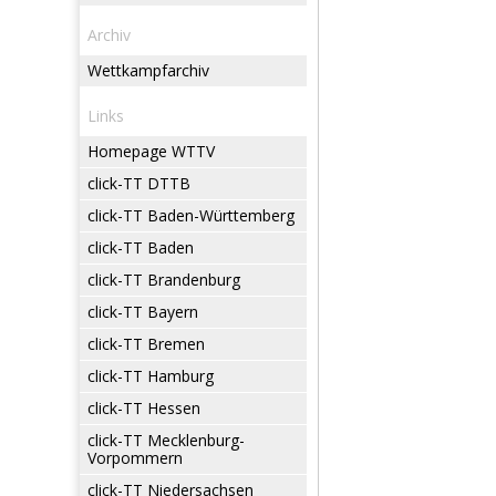
Archiv
Wettkampfarchiv
Links
Homepage WTTV
click-TT DTTB
click-TT Baden-Württemberg
click-TT Baden
click-TT Brandenburg
click-TT Bayern
click-TT Bremen
click-TT Hamburg
click-TT Hessen
click-TT Mecklenburg-
Vorpommern
click-TT Niedersachsen