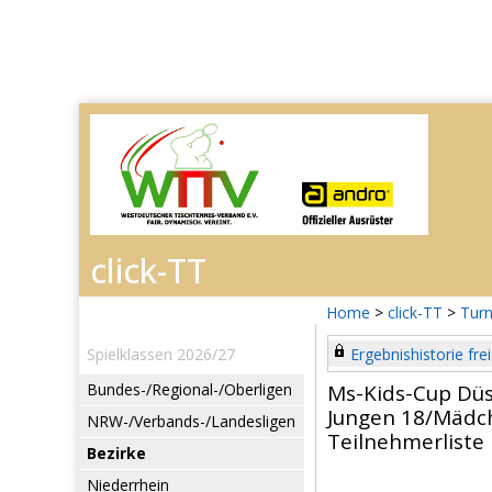
Home
>
click-TT
>
Turn
Spielklassen 2026/27
Ergebnishistorie frei
Bundes-/Regional-/Oberligen
Ms-Kids-Cup Düs
Jungen 18/Mädch
NRW-/Verbands-/Landesligen
Teilnehmerliste
Bezirke
Niederrhein