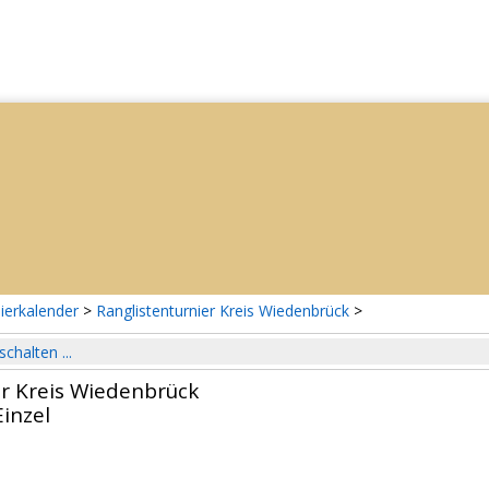
ierkalender
>
Ranglistenturnier Kreis Wiedenbrück
>
schalten ...
er Kreis Wiedenbrück
inzel