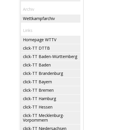
Archiv
Wettkampfarchiv
Links
Homepage WTTV
click-TT DTTB
click-TT Baden-Württemberg
click-TT Baden
click-TT Brandenburg
click-TT Bayern
click-TT Bremen
click-TT Hamburg
click-TT Hessen
click-TT Mecklenburg-
Vorpommern
click-TT Niedersachsen