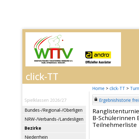
Home
>
click-TT
>
Turn
Spielklassen 2026/27
Ergebnishistorie frei
Bundes-/Regional-/Oberligen
Ranglistenturni
B-Schülerinnen E
NRW-/Verbands-/Landesligen
Teilnehmerliste
Bezirke
Niederrhein