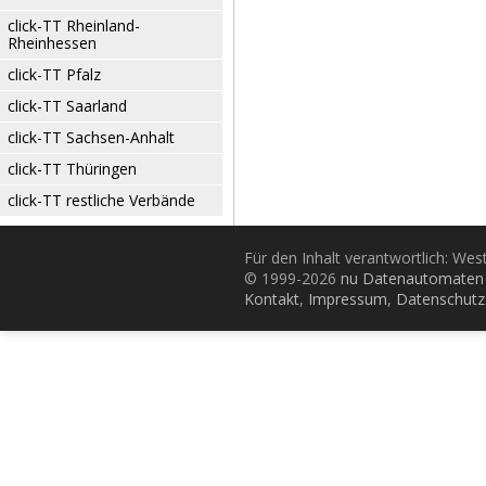
click-TT Rheinland-
Rheinhessen
click-TT Pfalz
click-TT Saarland
click-TT Sachsen-Anhalt
click-TT Thüringen
click-TT restliche Verbände
Für den Inhalt verantwortlich: Wes
© 1999-2026
nu Datenautomaten 
Kontakt
,
Impressum
,
Datenschutz