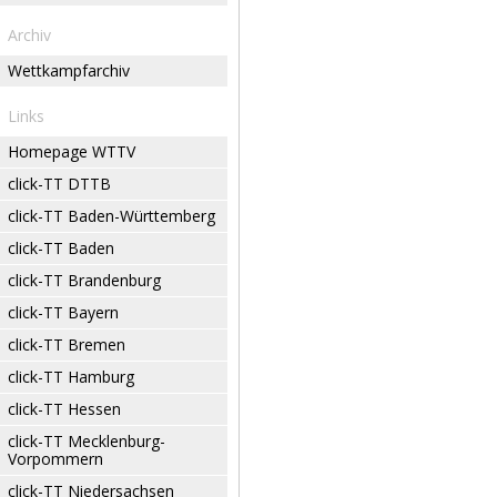
Archiv
Wettkampfarchiv
Links
Homepage WTTV
click-TT DTTB
click-TT Baden-Württemberg
click-TT Baden
click-TT Brandenburg
click-TT Bayern
click-TT Bremen
click-TT Hamburg
click-TT Hessen
click-TT Mecklenburg-
Vorpommern
click-TT Niedersachsen