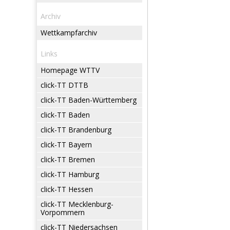
Archiv
Wettkampfarchiv
Links
Homepage WTTV
click-TT DTTB
click-TT Baden-Württemberg
click-TT Baden
click-TT Brandenburg
click-TT Bayern
click-TT Bremen
click-TT Hamburg
click-TT Hessen
click-TT Mecklenburg-
Vorpommern
click-TT Niedersachsen