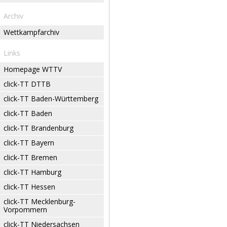
Archiv
Wettkampfarchiv
Links
Homepage WTTV
click-TT DTTB
click-TT Baden-Württemberg
click-TT Baden
click-TT Brandenburg
click-TT Bayern
click-TT Bremen
click-TT Hamburg
click-TT Hessen
click-TT Mecklenburg-
Vorpommern
click-TT Niedersachsen