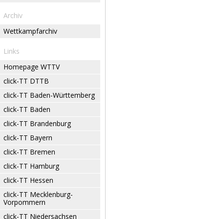
Archiv
Wettkampfarchiv
Links
Homepage WTTV
click-TT DTTB
click-TT Baden-Württemberg
click-TT Baden
click-TT Brandenburg
click-TT Bayern
click-TT Bremen
click-TT Hamburg
click-TT Hessen
click-TT Mecklenburg-
Vorpommern
click-TT Niedersachsen