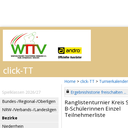
Home
>
click-TT
>
Turnierkalender
Spielklassen 2026/27
Ergebnishistorie freischalten ...
Bundes-/Regional-/Oberligen
Ranglistenturnier Kreis 
B-Schülerinnen Einzel
NRW-/Verbands-/Landesligen
Teilnehmerliste
Bezirke
Niederrhein