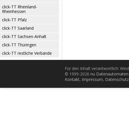
click-TT Rheinland-
Rheinhessen
click-TT Pfalz
click-TT Saarland
click-TT Sachsen-Anhalt
click-TT Thüringen
click-TT restliche Verbände
Für den Inhalt verantwortlich: Wes
© 1999-2026
nu Datenautomaten 
Kontakt
,
Impressum
,
Datenschutz