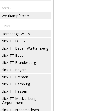
Archiv
Wettkampfarchiv
Links
Homepage WTTV
click-TT DTTB
click-TT Baden-Württemberg
click-TT Baden
click-TT Brandenburg
click-TT Bayern
click-TT Bremen
click-TT Hamburg
click-TT Hessen
click-TT Mecklenburg-
Vorpommern
click-TT Niedersachsen