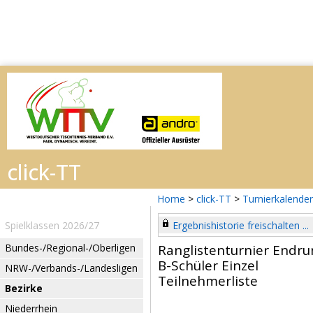
Home
>
click-TT
>
Turnierkalender
Spielklassen 2026/27
Ergebnishistorie freischalten ...
Bundes-/Regional-/Oberligen
Ranglistenturnier Endru
B-Schüler Einzel
NRW-/Verbands-/Landesligen
Teilnehmerliste
Bezirke
Niederrhein