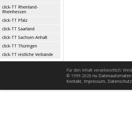
click-TT Rheinland-
Rheinhessen
click-TT Pfalz
click-TT Saarland
click-TT Sachsen-Anhalt
click-TT Thüringen
click-TT restliche Verbände
Für den Inhalt verantwortlich: Wes
© 1999-2026
nu Datenautomaten 
Kontakt
,
Impressum
,
Datenschutz