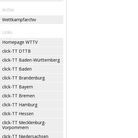
Archiv
Wettkampfarchiv
Links
Homepage WTTV
click-TT DTTB
click-TT Baden-Württemberg
click-TT Baden
click-TT Brandenburg
click-TT Bayern
click-TT Bremen
click-TT Hamburg
click-TT Hessen
click-TT Mecklenburg-
Vorpommern
click-TT Niedersachsen