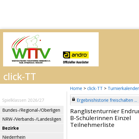
Home
>
click-TT
>
Turnierkalender
Spielklassen 2026/27
Ergebnishistorie freischalten ...
Bundes-/Regional-/Oberligen
Ranglistenturnier Endru
B-Schülerinnen Einzel
NRW-/Verbands-/Landesligen
Teilnehmerliste
Bezirke
Niederrhein