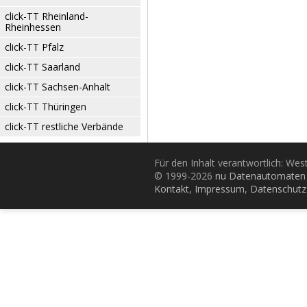
click-TT Rheinland-
Rheinhessen
click-TT Pfalz
click-TT Saarland
click-TT Sachsen-Anhalt
click-TT Thüringen
click-TT restliche Verbände
Für den Inhalt verantwortlich: Wes
© 1999-2026
nu Datenautomaten 
Kontakt
,
Impressum
,
Datenschutz