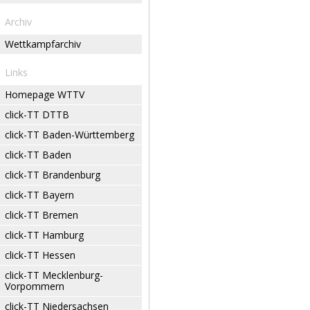
Archiv
Wettkampfarchiv
Links
Homepage WTTV
click-TT DTTB
click-TT Baden-Württemberg
click-TT Baden
click-TT Brandenburg
click-TT Bayern
click-TT Bremen
click-TT Hamburg
click-TT Hessen
click-TT Mecklenburg-
Vorpommern
click-TT Niedersachsen