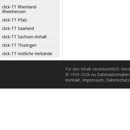
click-TT Rheinland-
Rheinhessen
click-TT Pfalz
click-TT Saarland
click-TT Sachsen-Anhalt
click-TT Thüringen
click-TT restliche Verbände
Für den Inhalt verantwortlich: Wes
© 1999-2026
nu Datenautomaten 
Kontakt
,
Impressum
,
Datenschutz