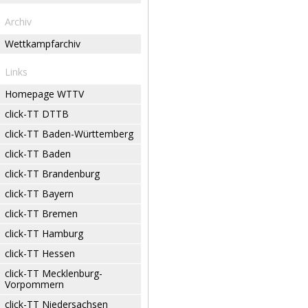
Archiv
Wettkampfarchiv
Links
Homepage WTTV
click-TT DTTB
click-TT Baden-Württemberg
click-TT Baden
click-TT Brandenburg
click-TT Bayern
click-TT Bremen
click-TT Hamburg
click-TT Hessen
click-TT Mecklenburg-
Vorpommern
click-TT Niedersachsen