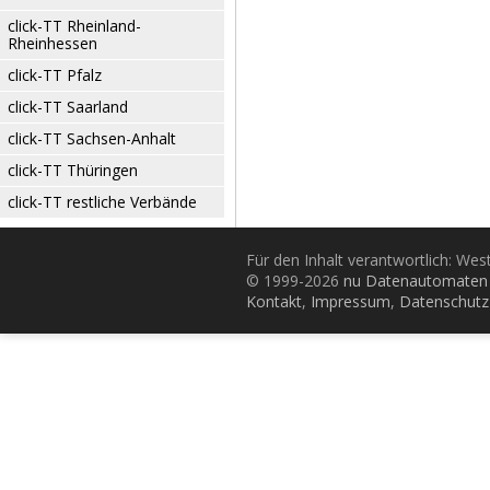
click-TT Rheinland-
Rheinhessen
click-TT Pfalz
click-TT Saarland
click-TT Sachsen-Anhalt
click-TT Thüringen
click-TT restliche Verbände
Für den Inhalt verantwortlich: Wes
© 1999-2026
nu Datenautomaten 
Kontakt
,
Impressum
,
Datenschutz