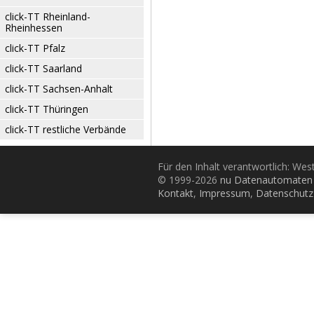
click-TT Rheinland-
Rheinhessen
click-TT Pfalz
click-TT Saarland
click-TT Sachsen-Anhalt
click-TT Thüringen
click-TT restliche Verbände
Für den Inhalt verantwortlich: Wes
© 1999-2026
nu Datenautomaten 
Kontakt
,
Impressum
,
Datenschutz