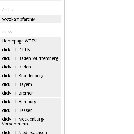
Archiv
Wettkampfarchiv
Links
Homepage WTTV
click-TT DTTB
click-TT Baden-Württemberg
click-TT Baden
click-TT Brandenburg
click-TT Bayern
click-TT Bremen
click-TT Hamburg
click-TT Hessen
click-TT Mecklenburg-
Vorpommern
click-TT Niedersachsen