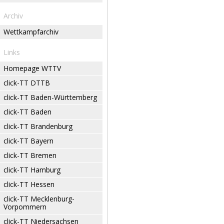
Archiv
Wettkampfarchiv
Links
Homepage WTTV
click-TT DTTB
click-TT Baden-Württemberg
click-TT Baden
click-TT Brandenburg
click-TT Bayern
click-TT Bremen
click-TT Hamburg
click-TT Hessen
click-TT Mecklenburg-
Vorpommern
click-TT Niedersachsen