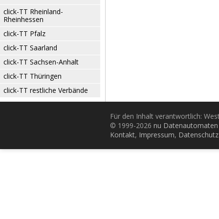
click-TT Rheinland-
Rheinhessen
click-TT Pfalz
click-TT Saarland
click-TT Sachsen-Anhalt
click-TT Thüringen
click-TT restliche Verbände
Für den Inhalt verantwortlich: Wes
© 1999-2026
nu Datenautomaten 
Kontakt
,
Impressum
,
Datenschutz