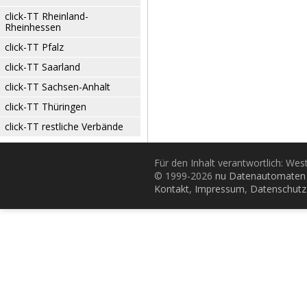
click-TT Rheinland-
Rheinhessen
click-TT Pfalz
click-TT Saarland
click-TT Sachsen-Anhalt
click-TT Thüringen
click-TT restliche Verbände
Für den Inhalt verantwortlich: Wes
© 1999-2026
nu Datenautomaten 
Kontakt
,
Impressum
,
Datenschutz