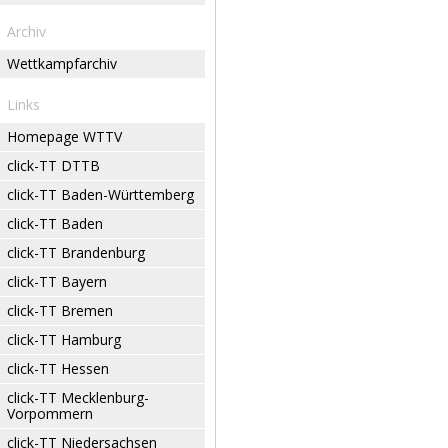
Archiv
Wettkampfarchiv
Links
Homepage WTTV
click-TT DTTB
click-TT Baden-Württemberg
click-TT Baden
click-TT Brandenburg
click-TT Bayern
click-TT Bremen
click-TT Hamburg
click-TT Hessen
click-TT Mecklenburg-
Vorpommern
click-TT Niedersachsen